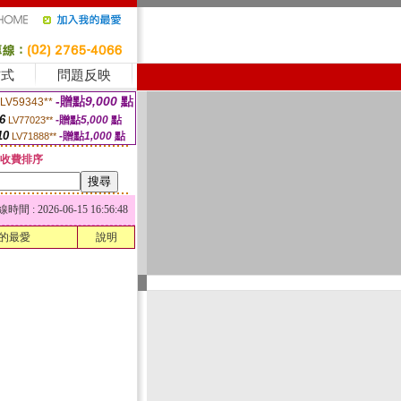
方式
問題反映
-贈點
9,000
點
LV59343**
6
-贈點
5,000
點
LV77023**
10
-贈點
1,000
點
LV71888**
收費排序
 : 2026-06-15 16:56:48
的最愛
說明