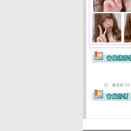
註﹕最高值 5分