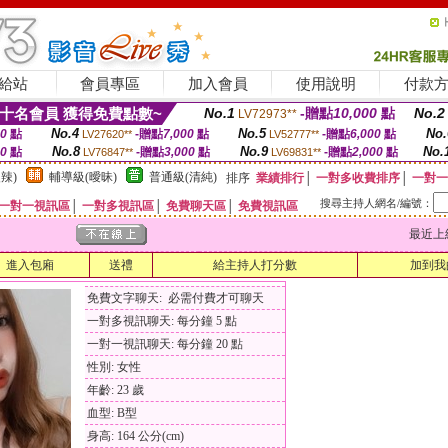
給站
會員專區
加入會員
使用說明
付款
十名會員 獲得免費點數~
No.1
-贈點
10,000
點
No.2
LV72973**
No.4
No.5
No.
00
點
-贈點
7,000
點
-贈點
6,000
點
LV27620**
LV52777**
No.8
No.9
No.
00
點
-贈點
3,000
點
-贈點
2,000
點
LV76847**
LV69831**
辣)
輔導級(曖昧)
普通級(清純)
排序
業績排行
│
一對多收費排序
│
一對一
搜尋主持人網名/編號：
一對一視訊區
│
一對多視訊區
│
免費聊天區
│
免費視訊區
最近上線時間
進入包廂
送禮
給主持人打分數
加到我
免費文字聊天: 必需付費才可聊天
一對多視訊聊天: 每分鐘 5 點
一對一視訊聊天: 每分鐘 20 點
性別: 女性
年齡: 23 歲
血型: B型
身高: 164 公分(cm)