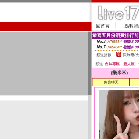
回首頁
點數補
恭喜五月份消費排行前
No.3
-贈點
8,0
LV76835**
No.7
-贈點
4,0
LV65464**
頻道指數
限制級(火
頻道
台妹專區
│
新人區
│
(樂米米)
免費聊天