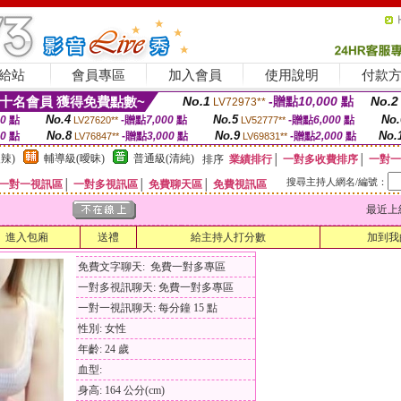
給站
會員專區
加入會員
使用說明
付款
十名會員 獲得免費點數~
No.1
-贈點
10,000
點
No.2
LV72973**
No.4
No.5
No.
00
點
-贈點
7,000
點
-贈點
6,000
點
LV27620**
LV52777**
No.8
No.9
No.
00
點
-贈點
3,000
點
-贈點
2,000
點
LV76847**
LV69831**
辣)
輔導級(曖昧)
普通級(清純)
排序
業績排行
│
一對多收費排序
│
一對一
搜尋主持人網名/編號：
一對一視訊區
│
一對多視訊區
│
免費聊天區
│
免費視訊區
最近上線時間
進入包廂
送禮
給主持人打分數
加到我
免費文字聊天: 免費一對多專區
一對多視訊聊天: 免費一對多專區
一對一視訊聊天: 每分鐘 15 點
性別: 女性
年齡: 24 歲
血型:
身高: 164 公分(cm)