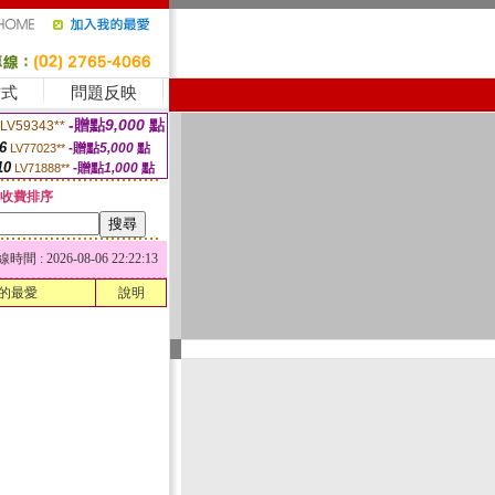
方式
問題反映
-贈點
9,000
點
LV59343**
6
-贈點
5,000
點
LV77023**
10
-贈點
1,000
點
LV71888**
收費排序
 : 2026-08-06 22:22:13
的最愛
說明