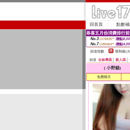
回首頁
點數補
恭喜五月份消費排行前
No.3
-贈點
8,0
LV76835**
No.7
-贈點
4,0
LV65464**
頻道指數
限制級(火
頻道
台妹專區
│
新人區
│
( 小野貓)
免費聊天