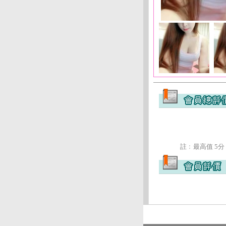
註﹕最高值 5分